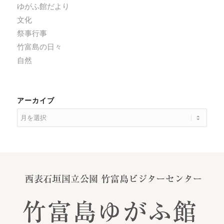
ゆがふ館だより
文化
祭事行事
竹富島の日々
自然
アーカイブ