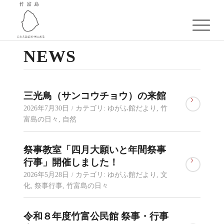
NEWS
三光鳥（サンコウチョウ）の来館
2026年7月30日
カテゴリ:
ゆがふ館だより
,
竹
/
富島の日々
,
自然
祭事教室「四月大願いと年間祭事
行事」開催しました！
2026年5月28日
カテゴリ:
ゆがふ館だより
,
文
/
化
,
祭事行事
,
竹富島の日々
令和８年度竹富公民館 祭事・行事