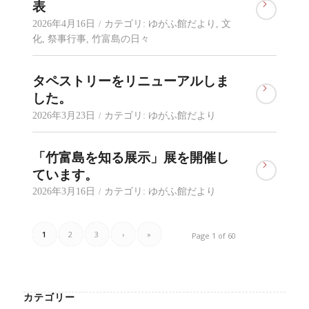
表
2026年4月16日
カテゴリ:
ゆがふ館だより
,
文
/
化
,
祭事行事
,
竹富島の日々
タペストリーをリニューアルしま
した。
2026年3月23日
カテゴリ:
ゆがふ館だより
/
「竹富島を知る展示」展を開催し
ています。
2026年3月16日
カテゴリ:
ゆがふ館だより
/
1
2
3
›
»
Page 1 of 60
カテゴリー