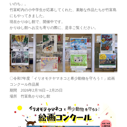
いのち」。
竹富町内の小中学生が応募してくれた、素敵な作品たちが竹富島
にもやってきました。
現在かりゆし館で、開催中です。
かりゆし館へお立ち寄りの際に、是非ご覧ください。
〇令和7年度「イリオモテヤマネコと希少動物を守ろう！」絵画
コンクール作品展
期間 2026年2月16日～2月25日
場所 竹富島かりゆし館