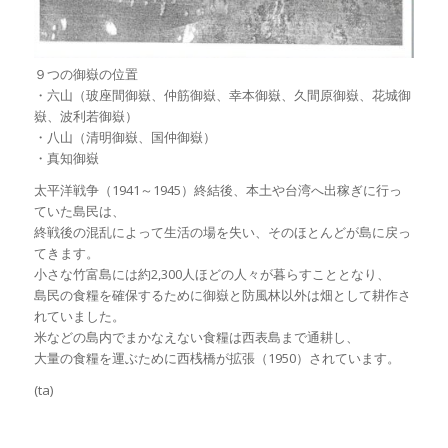
９つの御嶽の位置
・六山（玻座間御嶽、仲筋御嶽、幸本御嶽、久間原御嶽、花城御
嶽、波利若御嶽）
・八山（清明御嶽、国仲御嶽）
・真知御嶽
太平洋戦争（1941～1945）終結後、本土や台湾へ出稼ぎに行っ
ていた島民は、
終戦後の混乱によって生活の場を失い、そのほとんどが島に戻っ
てきます。
小さな竹富島には約2,300人ほどの人々が暮らすこととなり、
島民の食糧を確保するために御嶽と防風林以外は畑として耕作さ
れていました。
米などの島内でまかなえない食糧は西表島まで通耕し、
大量の食糧を運ぶために西桟橋が拡張（1950）されています。
(ta)