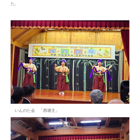
た。
いんのた会 「西塘主」