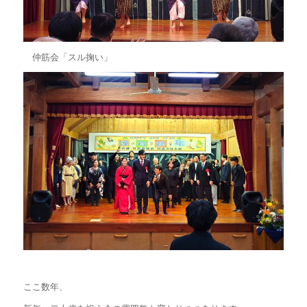
仲筋会「スル掬い」
ここ数年、