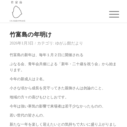
竹富島の年明け
2026年1月3日
カテゴリ:
ゆがふ館だより
/
竹富島の新年は、毎年１月２日に開催される
ぶなる会、青年会共催による「新年・二十歳を祝う会」から始ま
ります。
今年の新成人は２名。
小さな頃から成長を見守ってきた親御さんは勿論のこと、
地域の方々の喜びもひとしおです。
今年は強い寒気の影響で来場者は若干少なかったものの、
若い世代の皆さんの、
新たな一年を楽しく迎えたいとの気持ちで大いに盛り上がりまし