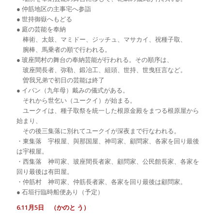
● 仲筋地区の主事宅へ参詣
● 世持御嶽へもどる
● 庭の芸能を奉納
棒術、太鼓、マミドー、ジッチュ、マサカイ、祝種子取、
腕棒、馬乗者の順で行われる。
● 玻座間村の舞台の奉納芸能が行われる。その順序は、
玻座間長者、弥勒、鍛冶工、組頭、世持、世曳狂言など。
曽我兄弟で初日の芸能は終了
● イバン（九年母）戴みの儀式がある。
それから世乞い（ユークイ）が始まる。
ユークイは、種子取祭を統一した根原金殿をまつる根原屋から
始まり、
その後三集落に別れてユークイが深夜まで行なわれる。
・東集落 宇根屋、與那国屋、神司家、顧問家、各家を回り最後
は宇根屋。
・西集落 神司家、玻座間長者家、顧問家、公民館長家、各家を
回り最後は有田屋。
・仲筋村 神司家、仲筋長者家、各家を回り最後は顧問家。
● 石垣行臨時船便あり（予定）
6.11月5日 （かのと う）