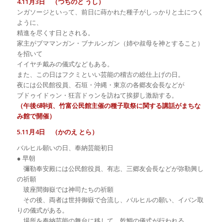
4.11月3日 （つちのと うし）
ンガソージといって、前日に蒔かれた種子がしっかりと土につく
ように、
精進を尽くす日とされる。
家主がブママンガン・ブナルンガン（姉や叔母を神とすること）
を招いて
イイヤチ戴みの儀式などもある。
また、この日はフクミといい芸能の稽古の総仕上げの日。
夜には公民館役員、石垣・沖縄・東京の各郷友会長などが
ブドゥイドゥン・狂言ドゥンを訪ねて挨拶し激励する。
（午後6時頃、竹富公民館主催の種子取祭に関する講話がまちな
み館で開催）
5.11月4日 （かのえ とら）
バルヒル願いの日、奉納芸能初日
● 早朝
彌勒奉安殿には公民館役員、有志、三郷友会長などが弥勒興し
の祈願
玻座間御嶽では神司たちの祈願
その後、両者は世持御嶽で合流し、バルヒルの願い、イバン取
りの儀式がある。
場所を奉納芸能の舞台に移して、乾鯛の儀式が行われる。