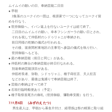
ムイムイの願いの日、奉納芸能二日目
● 早朝
3集落のユークイの一団は、根原家で一つになってユークイ留
めを行なう。
● 世持御嶽へ。イバン返上を行ないユークイは総て終了。
二日目のムイムイの願い。幸本フシンガーラの願い日とされ、
それを祝して仲筋村のシドゥリャニが奉納され、
前日同様の乾鯛の儀式が行われる。
その後、玻座間村東地区の主事宅へ参詣の儀式を執り行い、
世持御嶽へもどる。
● 庭の奉納芸能（前日と同じ）がある。
● 仲筋村の舞台の奉納芸能が終日行なわれる。
別途奉納芸能演目がある。
仲筋村長者、弥勒、シドゥリャニ、種子蒔狂言、天人狂言
などがあり、最後は鬼捕りで奉納芸能は終了。
● 芸能の奉納はすべて終了
● 石垣行臨時船便あり（予定）
● 種子取祭首尾方の御礼（世持御嶽、彌勒奉安殿）を行う。
7.11月6日 （みずのえ たつ）
男生産人は、早朝から幕舎片付け、経理係は祭の精算に取り組