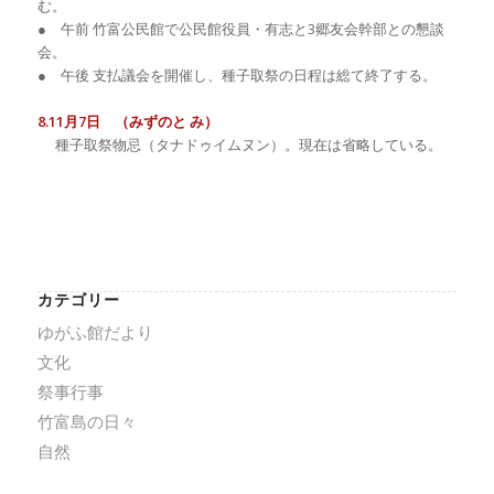
む。
● 午前 竹富公民館で公民館役員・有志と3郷友会幹部との懇談
会。
● 午後 支払議会を開催し、種子取祭の日程は総て終了する。
8.11月7日 （みずのと み）
種子取祭物忌（タナドゥイムヌン）。現在は省略している。
カテゴリー
ゆがふ館だより
文化
祭事行事
竹富島の日々
自然