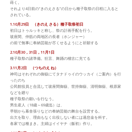
蒔く。
それより4日前の“きのえさる”の日から種子取祭の日程に入ると
されている。
1.10月29日 （きのえ さる）種子取祭初日
初日はトゥルッキと称し、祭の計画手配を行う。
玻座間、仲筋の両地区の長者（ホンジャー）
の前で無事に奉納芸能が尽くせるようにと祈願する
2.10月30，31日，11月1日
種子取祭の諸準備。狂言、舞踊の稽古に充てる
3.11月2日 （つちのえ ね）
神司はそれぞれの御嶽にてタナドゥイのウッカイ（ご案内）を行
ったのち
公民館役員と合流して玻座間御嶽、世持御嶽、清明御嶽、根原家
などを廻り
種子取祭の願いを行なう。
男生産人（18歳～69歳迄）は、
早朝から幕舎張りなどの奉納芸能の舞台を設営する。
出欠を取り、理由もなく出役しない者には過怠金を科す。
各家では種まき。主婦はイイヤチ（飯初）作り。