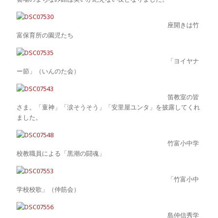
座開きは竹
富保育所の園児たち
「ヨイヤナ
ー節」（いんのた会）
笛教室の皆
さま。「童神」「涙そうそう」「安里屋ユンタ」を披露してくれ
ました。
竹富小中学
校教職員による「黒潮の闘魂」
「竹富小中
学校校歌」（仲筋会）
島仲信秀学