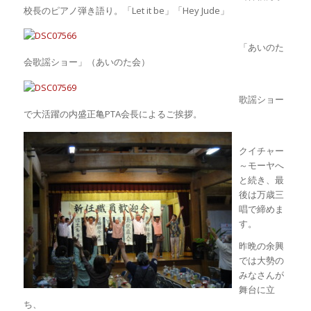
校長のピアノ弾き語り。「Let it be」「Hey Jude」
「あいのた
会歌謡ショー」（あいのた会）
歌謡ショー
で大活躍の内盛正亀PTA会長によるご挨拶。
クイチャー
～モーヤへ
と続き、最
後は万歳三
唱で締めま
す。
昨晩の余興
では大勢の
みなさんが
舞台に立
ち、