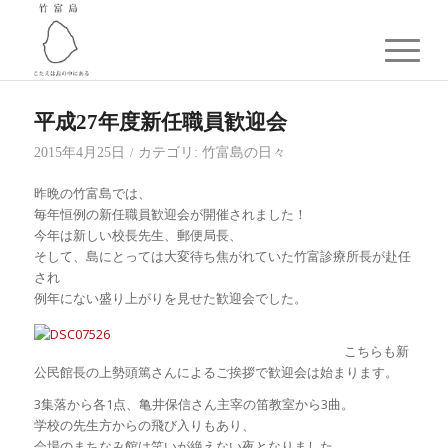
平成27年度新任職員歓迎会
2015年4月25日
カテゴリ:
竹富島の日々
/
昨晩の竹富島では、
毎年恒例の新任職員歓迎会が開催されました！
今年は新しい校長先生、郵便局長、
そして、島にとっては大変待ち焦がれていた竹富診療所長が赴任
され
例年にない盛り上がりを見せた歓迎会でした。
こちらも新
公民館長の上勢頭篤さんによるご挨拶で歓迎会は始まります。
3集落から各1点、亀井保信さん主宰の笛教室から3曲。
学校の先生方からの飛び入りもあり、
会場のまちなみ館は笑いが絶えない夜となりました。