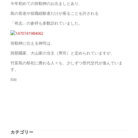
今年初めての弥勒神のお出ましとあり、
島の長老や役職経験者だけが座ることを許される
「有志」の参拝も多数訪れていました。
弥勒神に仕える神司は、
與那國家、大山家の当主（男司）と定められていますが、
竹富島の祭祀に携わる人々も、少しずつ世代交代が進んでいま
す。
(ta)
カテゴリー