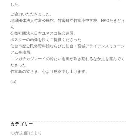
した。
ご協力いただきました、
地縁団体法人竹富公民館、竹富町立竹富小中学校、NPOたきどぅ
ん
公益社団法人日本ユネスコ協会連盟、
ポスターの画像を快くご提供くださった
仙台市歴史民俗資料館ならびに仙台・宮城アライアンスミュージ
アム事務局、
ニンガチカジマーイの冷たい雨風が吹き荒れるなか足を運んでく
ださった
竹富島の皆さま、心より感謝申し上げます。
(ta)
カテゴリー
ゆがふ館だより