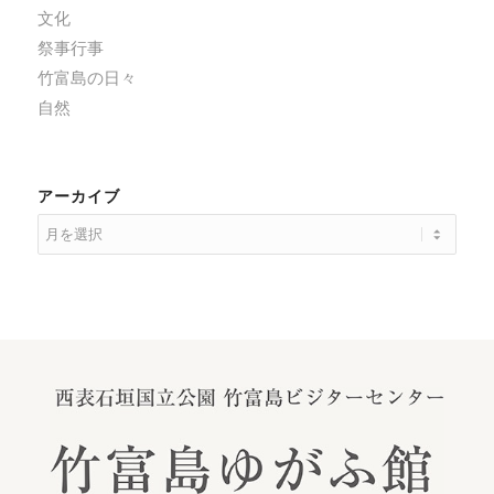
文化
祭事行事
竹富島の日々
自然
アーカイブ