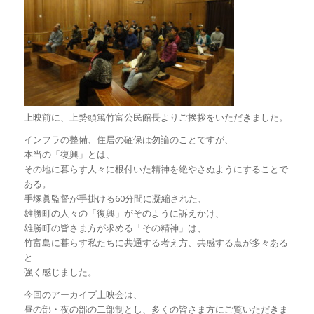
上映前に、上勢頭篤竹富公民館長よりご挨拶をいただきました。
インフラの整備、住居の確保は勿論のことですが、
本当の「復興」とは、
その地に暮らす人々に根付いた精神を絶やさぬようにすることで
ある。
手塚眞監督が手掛ける60分間に凝縮された、
雄勝町の人々の「復興」がそのように訴えかけ、
雄勝町の皆さま方が求める「その精神」は、
竹富島に暮らす私たちに共通する考え方、共感する点が多々ある
と
強く感じました。
今回のアーカイブ上映会は、
昼の部・夜の部の二部制とし、多くの皆さま方にご覧いただきま