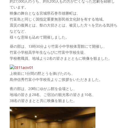
約27,000人のうち、約9,200人もの方が亡くなった悲劇を経験し
ています。
映像の舞台となる宮城県石巻市雄勝町は、
竹富島と同じく国指定重要無形民俗文化財を有する地域。
震災の復興とは、祭の大切さとは、被災した方々を労わる気持ち
などなど、
様々な意味も込めて開催しました。
昼の部は、13時30分より竹富小中学校体育館にて開催し、
竹富小学校高学年生ならびに竹富中学校生徒、
学校教職員、地域より2名の皆さまとともに映像を観ました。
上映前に1分間の黙とうを捧げたのち、
島仲信秀竹富小中学校長よりご挨拶をいただきました。
夜の部は、20時にゆがふ館を会場とし、
地域の皆さま28名、ご宿泊の観光客の皆さま10名、
38名の皆さまとと共に映像を観ました。