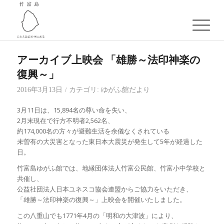
アーカイブ上映会 「雄勝～法印神楽の
復興～」
2016年3月13日
カテゴリ:
ゆがふ館だより
/
3月11日は、15,894名の尊い命を失い、
2月末現在で行方不明者2,562名、
約174,000名の方々が避難生活を余儀なくされている
未曽有の大災害となった東日本大震災が発生して5年が経過した
日。
竹富島ゆがふ館では、地縁団体法人竹富公民館、竹富小中学校と
共催し、
公益社団法人日本ユネスコ協会連盟からご協力をいただき、
「雄勝～法印神楽の復興～」上映会を開催いたしました。
この八重山でも1771年4月の「明和の大津波」により、