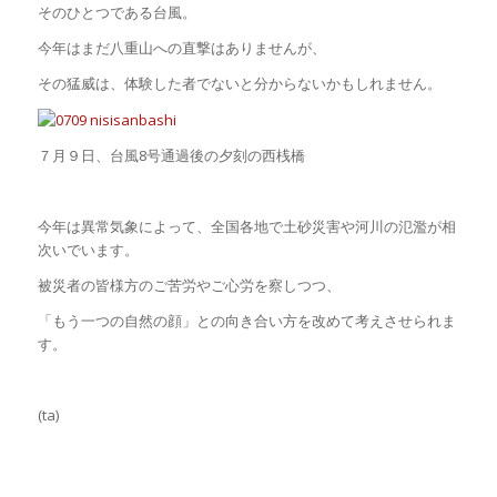
そのひとつである台風。
今年はまだ八重山への直撃はありませんが、
その猛威は、体験した者でないと分からないかもしれません。
７月９日、台風8号通過後の夕刻の西桟橋
今年は異常気象によって、全国各地で土砂災害や河川の氾濫が相
次いでいます。
被災者の皆様方のご苦労やご心労を察しつつ、
「もう一つの自然の顔」との向き合い方を改めて考えさせられま
す。
(ta)